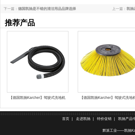
下一篇：
德国凯驰是不错的清洁用品品牌选择
上一篇：
凯驰
推荐产品
【德国凯驰Karcher】驾驶式洗地机
【德国凯驰Karcher】驾驶式洗地
BR120/250RBp吸尘吸水管附件
BR120/250RBp边刷
首页
|
走进凯驰
|
特价促销
|
凯驰产品
辉派工业——凯驰Ka