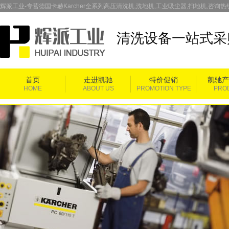
辉派工业-专营德国卡赫Karcher全系列高压清洗机,洗地机,工业吸尘器,扫地机,咨询热线：
清洗设备一站式采
首页
走进凯驰
特价促销
凯驰产
HOME
ABOUT US
PROMOTION TYPE
PRO