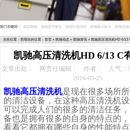
热门关键词：
德国凯驰
凯驰真空吸尘
凯驰扫地清扫
凯驰吸尘吸水
凯驰洗地
当前位置：您现在的位置：
首页
»
凯驰动态
»
凯驰资讯
» 凯驰高压清洗机HD 6/1
凯驰高压清洗机HD 6/13 
文章出处：
网责任编辑：
作者：
人气：5
2016-05-25
凯驰高压清洗机
是现在很多场所所
的清洁设备，在这种高压清洗机设备中
可以完成人们的很多的清洁任务，
备也是拥有很多的自身的特点的，
看看它都拥有哪些自身的性能特点