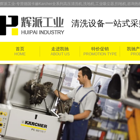
辉派工业-专营德国卡赫Karcher全系列高压清洗机,洗地机,工业吸尘器,扫地机,咨询热线：
清洗设备一站式采
首页
走进凯驰
特价促销
凯驰产
HOME
ABOUT US
PROMOTION TYPE
PRO