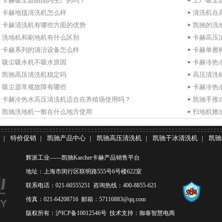
卡赫吸尘器由国内生产的吗？
工厂吸尘
卡赫地毯清洗机怎么样
清洗机在
卡赫清洗机有哪些方面的优势
凯驰的洗
洗地机和刷地机有什么区别
卡赫高压
卡赫系列的清洁设备怎么样
卡赫单擦
吸尘吸水机不吸水原因
卡赫冷热
凯驰高压清洗机稳定吗
高压清洗
吸尘器常规故障有哪些
卡赫冷热
卡赫冷热水高压清洗机适合在养殖场使用吗？
凯驰手推
凯驰洗地机一般在什么地方使用
扫地机燃
|
特价促销
|
凯驰产品中心
|
凯驰高压清洗机
|
凯驰干冰清洗机
|
凯驰
辉派工业——凯驰Karcher卡赫产品销售平台
地址：上海市闵行区联明路555号6号楼622室
联系电话：021-60555251 咨询热线：400-8855-621
传真：021-64208716 邮箱：57116883@qq.com
版权所有：
沪ICP备10012546号
技术支持：
御泰智慧电商