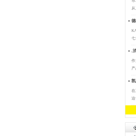
市
从
德
K
七
.
作
产
凯
在
迫