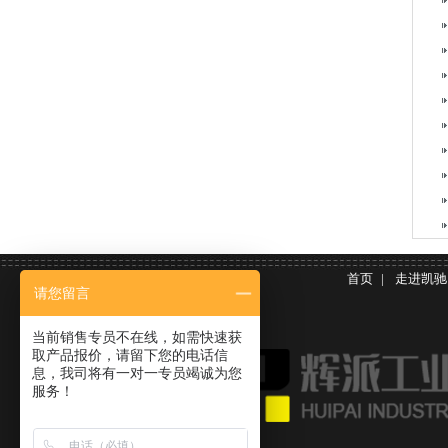
首页
|
走进凯驰
请您留言
当前销售专员不在线，如需快速获
取产品报价，请留下您的电话信
息，我司将有一对一专员竭诚为您
服务！