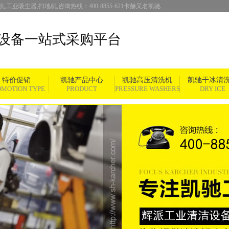
,工业吸尘器,扫地机,咨询热线：400-8855-621卡赫又名凯驰
设备一站式采购平台
特价促销
凯驰产品中心
凯驰高压清洗机
凯驰干冰清
OMOTION TYPE
PRODUCT
PRESSURE WASHERS
DRY ICE