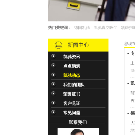
热门关键词：
德国凯驰
凯驰真空吸尘
凯驰扫
您现
新闻中心
专
凯驰资讯
上
点点滴滴
世
凯驰动态
凯
我们的团队
凯
荣誉证书
再
客户见证
常见问题
德
大
地