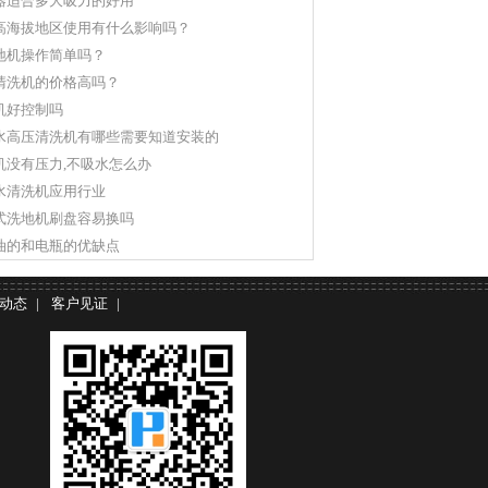
器适合多大吸力的好用
高海拔地区使用有什么影响吗？
地机操作简单吗？
清洗机的价格高吗？
机好控制吗
水高压清洗机有哪些需要知道安装的
机没有压力,不吸水怎么办
水清洗机应用行业
式洗地机刷盘容易换吗
油的和电瓶的优缺点
动态
|
客户见证
|