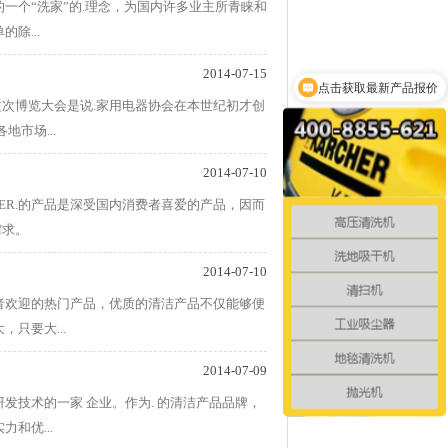
一个“洗家”的.理念，为国内许多业主所青睐和
除...
2014-07-15
点击获取最新产品报价
这次博览大会是说.家用电器协会在本世纪初才创
市场...
2014-07-10
ER.的产品是深受国内消费者喜爱的产品，因而
需求。
2014-07-10
者欢迎的热门产品，优质的清洁产品不仅能够便
只要大...
2014-07-09
技术的一家 企业。作为. 的清洁产品品牌，
和优...