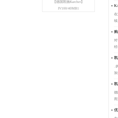
【德国凯驰Karcher】
K
IV100/40MB1
在
续
购
对
经
凯
.
加
凯
德
而
优