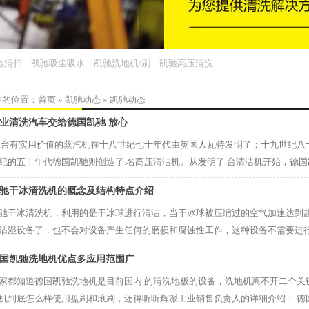
地清扫
凯驰吸尘吸水
凯驰洗地机/刷
凯驰高压清洗
在的位置：
首页
»
凯驰动态
»
凯驰动态
业清洗汽车交给德国凯驰 放心
.台有实用价值的蒸汽机在十八世纪七十年代由英国人瓦特发明了；十九世纪八
纪的五十年代德国凯驰则创造了.名高压清洁机。从发明了.台清洁机开始，德国凯驰
驰干冰清洗机的概念及结构特点介绍
驰干冰清洗机，利用的是干冰球进行清洁，当干冰球被压缩过的空气加速达到
沾湿设备了，也不会对设备产生任何的磨损和腐蚀性工作，这种设备不需要进行拆
国凯驰洗地机优点多应用范围广
家都知道德国凯驰洗地机是目前国内 的清洗地板的设备，洗地机离不开二个关
机到底怎么样使用盘刷和滚刷，还得听听辉派工业销售负责人的详细介绍： 德国凯