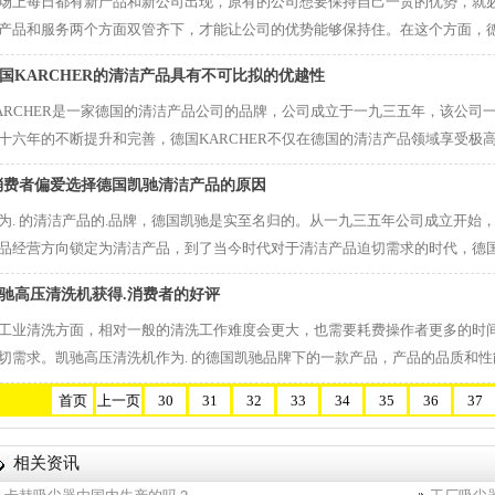
场上每日都有新产品和新公司出现，原有的公司想要保持自己一贯的优势，就
产品和服务两个方面双管齐下，才能让公司的优势能够保持住。在这个方面，德国
国KARCHER的清洁产品具有不可比拟的优越性
ARCHER是一家德国的清洁产品公司的品牌，公司成立于一九三五年，该公司
十六年的不断提升和完善，德国KARCHER不仅在德国的清洁产品领域享受极高的
消费者偏爱选择德国凯驰清洁产品的原因
为. 的清洁产品的.品牌，德国凯驰是实至名归的。从一九三五年公司成立开始
品经营方向锁定为清洁产品，到了当今时代对于清洁产品迫切需求的时代，德国凯
驰高压清洗机获得.消费者的好评
工业清洗方面，相对一般的清洗工作难度会更大，也需要耗费操作者更多的时
切需求。凯驰高压清洗机作为. 的德国凯驰品牌下的一款产品，产品的品质和性能方
首页
上一页
30
31
32
33
34
35
36
37
相关资讯