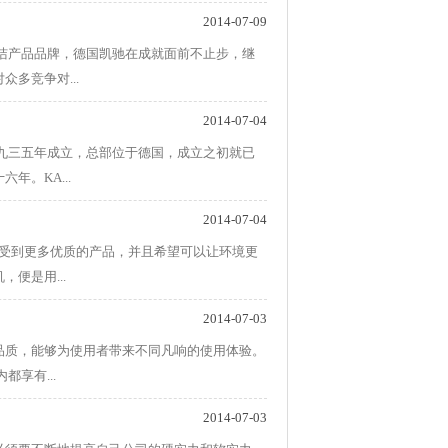
2014-07-09
清洁产品品牌，德国凯驰在成就面前不止步，继
多竞争对...
2014-07-04
九三五年成立，总部位于德国，成立之初就已
。KA...
2014-07-04
享受到更多优质的产品，并且希望可以让环境更
便是用...
2014-07-03
品质，能够为使用者带来不同凡响的使用体验。
享有...
2014-07-03