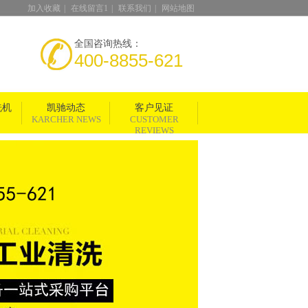
加入收藏
|
在线留言1
|
联系我们
|
网站地图
全国咨询热线：
400-8855-621
洗机
凯驰动态
客户见证
KARCHER NEWS
CUSTOMER
REVIEWS