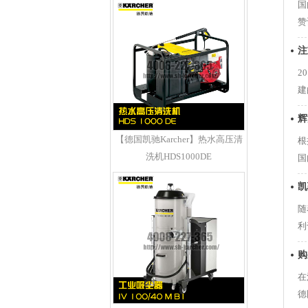
国
赞
注
2
建
辉
【德国凯驰Karcher】热水高压清
根
洗机HDS1000DE
国
凯
随
利
购
在
德