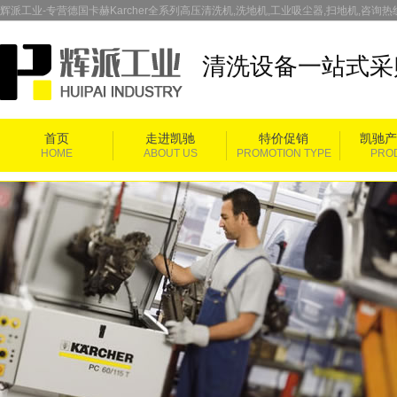
辉派工业-专营德国卡赫Karcher全系列高压清洗机,洗地机,工业吸尘器,扫地机,咨询热线：
清洗设备一站式采
首页
走进凯驰
特价促销
凯驰产
HOME
ABOUT US
PROMOTION TYPE
PRO