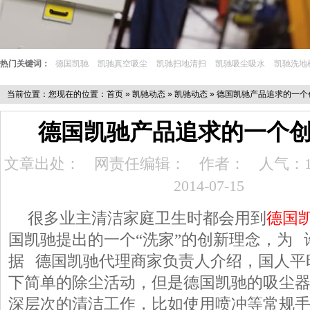
热门关键词：
德国凯驰
凯驰真空吸尘
凯驰扫地清扫
凯驰吸尘吸水
凯驰洗地
当前位置：您现在的位置：
首页
»
凯驰动态
»
凯驰动态
» 德国凯驰产品追求的一
德国凯驰产品追求的一个
文章出处：
网责任编辑：
作者：
人气：1
2014-07-15
很多业主清洁家庭卫生时都会用到
德国
国凯驰提出的一个“洗家”的创新理念，为
据 德国凯驰代理商家负责人介绍，国人平
下简单的除尘活动，但是德国凯驰的吸尘
深层次的清洁工作，比如使用喷冲等常规