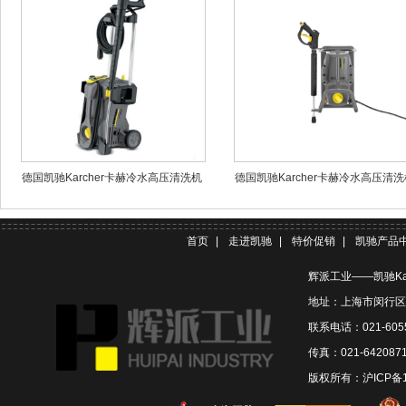
德国凯驰Karcher卡赫冷水高压清洗机
德国凯驰Karcher卡赫冷水高压清洗
HD5/11P
HD 5/11 Cage
首页
|
走进凯驰
|
特价促销
|
凯驰产品
辉派工业——凯驰Ka
地址：上海市闵行区联
联系电话：021-6055
传真：021-642087
版权所有：
沪ICP备1