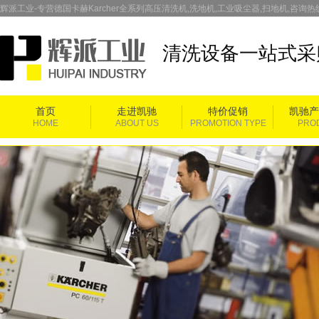
辉派工业-专营德国卡赫Karcher全系列高压清洗机,洗地机,工业吸尘器,扫地机,咨询热线：
清洗设备一站式采
首页
走进凯驰
特价促销
凯驰产
HOME
ABOUT US
PROMOTION TYPE
PRO