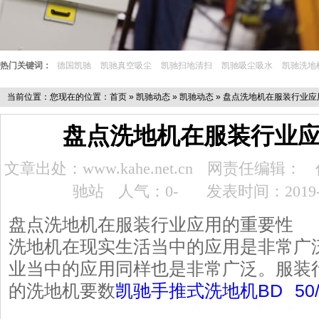
热门关键词：
德国凯驰
凯驰真空吸尘
凯驰扫地清扫
凯驰吸尘吸水
凯驰洗地
当前位置：您现在的位置：
首页
»
凯驰动态
»
凯驰动态
» 盘点洗地机在服装行业
盘点洗地机在服装行业
文章出处：www.kahe.net.cn
网责任编辑：
驰站
人气：0
-
发表时间：2019-0
盘点洗地机在服装行业应用的重要性
洗地机在现实生活当中的应用是非常广
业当中的应用同样也是非常广泛。服装
的洗地机要数
凯驰手推式洗地机BD 50/