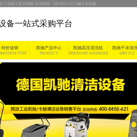
,工业吸尘器,扫地机,咨询热线：400-8855-621卡赫又名凯驰
设备一站式采购平台
特价促销
凯驰产品中心
凯驰高压清洗机
凯驰干冰清
OMOTION TYPE
PRODUCT
PRESSURE WASHERS
DRY ICE