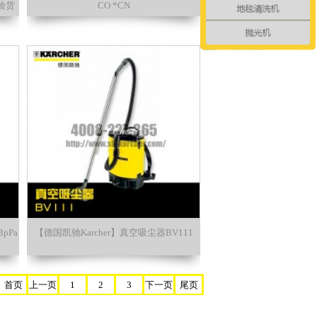
家验货
CO *CN
pPa
【德国凯驰Karcher】真空吸尘器BV111
首页
上一页
1
2
3
下一页
尾页