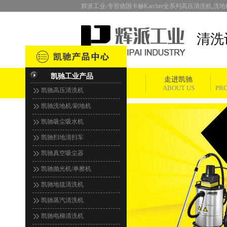
辉派工业-专营德国卡赫Karcher全系列高压清洗机,洗地机
清洗
凯驰工业产品
首页
走进凯驰
HOME
ABOUT US
PR
凯驰高压清洗机
凯驰洗地机/刷地机
凯驰吸尘吸水机
凯驰扫地清扫车
凯驰真空吸尘器
凯驰抛光机/单擦机
凯驰地毯清洗机
凯驰蒸汽清洗机
凯驰电梯清洗机