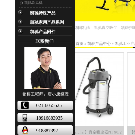
凯驰吹风机
凯驰特殊产品
凯驰家用产品系列
热门关键词：
德国凯驰
凯驰真空吸尘
凯驰扫
凯驰产品附件
您现在的位置：
首页
»
凯驰产品中心
»
凯驰工业产
021-60555251
18916883935
918887392
【德国凯驰Karcher】真空吸尘器NT 90/2
【德