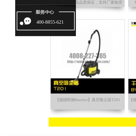
Me Classic产品品质保证，支持厂家验货
400-8855-621
【德国凯驰Karcher】真空吸尘器T201
【德