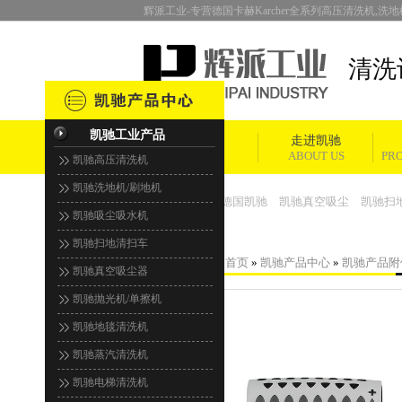
辉派工业-专营德国卡赫Karcher全系列高压清洗机,洗地机
清洗
凯驰工业产品
首页
走进凯驰
HOME
ABOUT US
PR
凯驰高压清洗机
凯驰洗地机/刷地机
热门关键词：
德国凯驰
凯驰真空吸尘
凯驰扫
凯驰吸尘吸水机
凯驰扫地清扫车
您现在的位置：
首页
»
凯驰产品中心
»
凯驰产品附
凯驰真空吸尘器
凯驰抛光机/单擦机
凯驰地毯清洗机
凯驰蒸汽清洗机
凯驰电梯清洗机