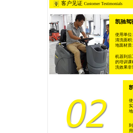
客户见证
Customer Testimonials
凯驰驾驶
使用单位:
清洗面积: 
地面材质
机器到后
的培训课
洗效果非
凯
使
实
地
到
用