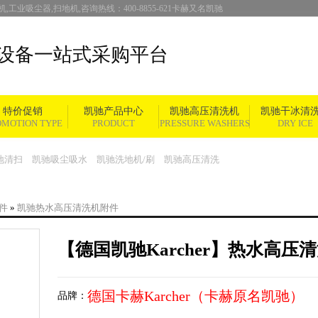
,工业吸尘器,扫地机,咨询热线：400-8855-621卡赫又名凯驰
设备一站式采购平台
特价促销
凯驰产品中心
凯驰高压清洗机
凯驰干冰清
OMOTION TYPE
PRODUCT
PRESSURE WASHERS
DRY ICE
地清扫
凯驰吸尘吸水
凯驰洗地机/刷
凯驰高压清洗
件
»
凯驰热水高压清洗机附件
【德国凯驰Karcher】热水高压清洗机
德国卡赫Karcher（卡赫原名凯驰）
品牌：