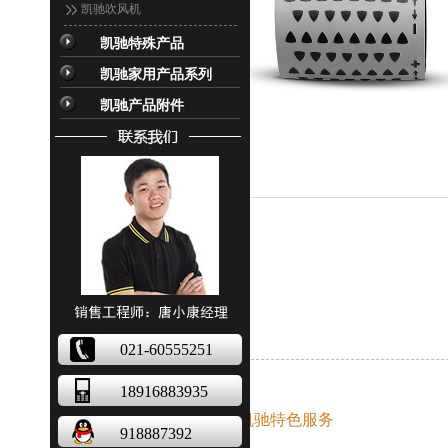
凯驰吹风机
凯驰特殊产品
凯驰家用产品系列
凯驰产品附件
<
021-60555251
18916883935
德国凯驰特色服务
918887392