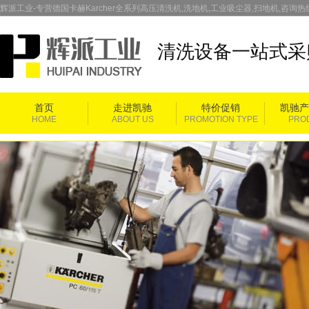
辉派工业-专营德国卡赫Karcher全系列高压清洗机,洗地机,工业吸尘器,扫地机,咨询热线：
清洗设备一站式采
首页
走进凯驰
特价促销
凯驰产
HOME
ABOUT US
PROMOTION TYPE
PRO