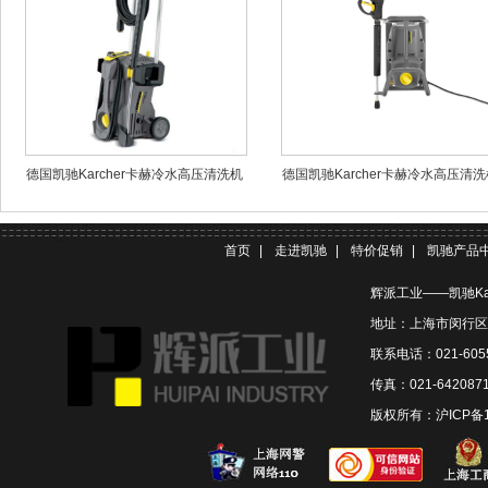
德国凯驰Karcher卡赫冷水高压清洗机
德国凯驰Karcher卡赫冷水高压清洗
HD5/11P
HD 5/11 Cage
首页
|
走进凯驰
|
特价促销
|
凯驰产品
辉派工业——凯驰Ka
地址：上海市闵行区联
联系电话：021-6055
传真：021-642087
版权所有：
沪ICP备1