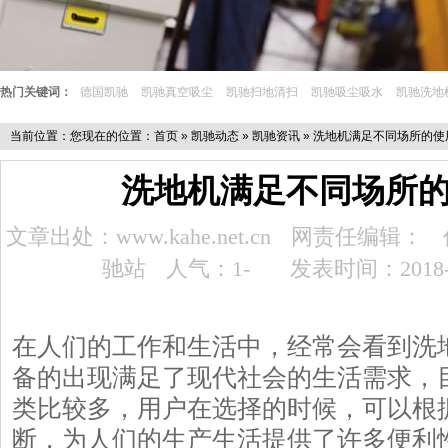
热门关键词：
德国凯驰
凯驰真空吸尘
凯驰扫地清扫
凯驰吸尘吸水
凯驰洗地
当前位置：您现在的位置：
首页
»
凯驰动态
»
凯驰资讯
» 洗地机满足不同场所的使
洗地机满足不同场所
文章出处：www.kahe.net.cn
网责任编辑：
驰站
人气：1
-
发表时间：2018-1
在人们的工作和生活中，经常会看到洗
备的出现满足了现代社会的生活需求，
类比较多，用户在选择的时候，可以根
断，为人们的生产生活提供了许多便利