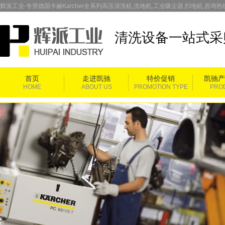
辉派工业-专营德国卡赫Karcher全系列高压清洗机,洗地机,工业吸尘器,扫地机,咨询热线：
清洗设备一站式采
首页
走进凯驰
特价促销
凯驰产
HOME
ABOUT US
PROMOTION TYPE
PRO