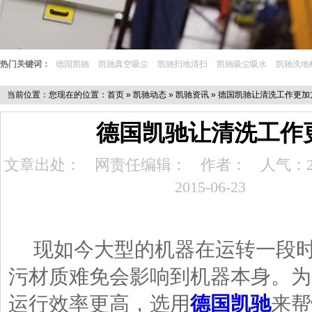
热门关键词：
德国凯驰
凯驰真空吸尘
凯驰扫地清扫
凯驰吸尘吸水
凯驰洗地
当前位置：您现在的位置：
首页
»
凯驰动态
»
凯驰资讯
» 德国凯驰让清洗工作更加
德国凯驰让清洗工作
文章出处：
网责任编辑：
作者：
人气：2
2015-06-23
现如今大型的机器在运转一段时
污材质难免会影响到机器本身。为
运行效率更高，选用
德国凯驰
来帮