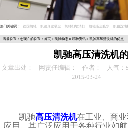
热门关键词：
德国凯驰
凯驰真空吸尘
凯驰扫地清扫
凯驰吸尘吸水
凯驰洗地
当前位置：您现在的位置：
首页
»
凯驰动态
»
凯驰资讯
» 凯驰高压清洗机的优点
凯驰高压清洗机
文章出处：
网责任编辑：
作者：
人气：5
2015-03-24
凯驰
高压清洗机
在工业、商业
应用。其广泛应用于各种行业如航