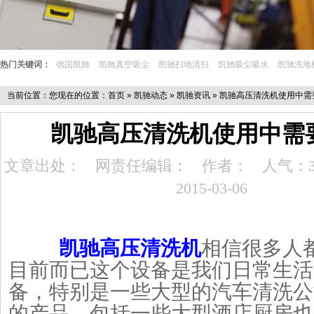
热门关键词：
德国凯驰
凯驰真空吸尘
凯驰扫地清扫
凯驰吸尘吸水
凯驰洗地
当前位置：您现在的位置：
首页
»
凯驰动态
»
凯驰资讯
» 凯驰高压清洗机使用中
凯驰高压清洗机使用中需
文章出处：
网责任编辑：
作者：
人气：3
2015-03-06
凯驰高压清洗机
相信很多人
目前而已这个设备是我们日常生活
备，特别是一些大型的汽车清洗公
的产品，包括一些大型酒店厨房也