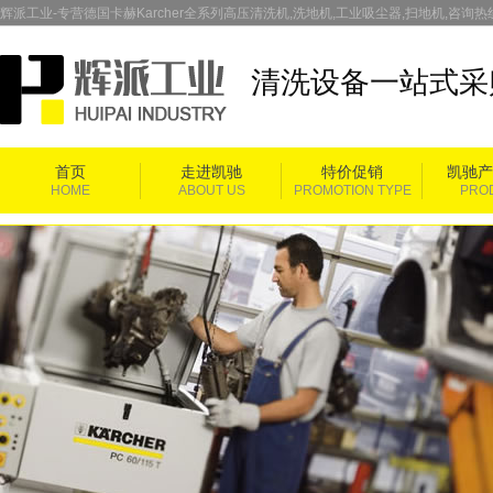
辉派工业-专营德国卡赫Karcher全系列高压清洗机,洗地机,工业吸尘器,扫地机,咨询热线：
清洗设备一站式采
首页
走进凯驰
特价促销
凯驰产
HOME
ABOUT US
PROMOTION TYPE
PRO