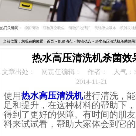
热门关键词：
德国凯驰
凯驰真空吸尘
凯驰扫地清扫
凯驰吸尘吸水
凯驰洗地
当前位置：您现在的位置：
首页
»
凯驰动态
»
凯驰动态
» 热水高压清洗机杀菌效果
热水高压清洗机杀菌效
文章出处：
网责任编辑：
作者：
人气：3
2014-11-21
使用
热水高压清洗机
进行清洗，能
足和提升，在这种材料的帮助下，
得到了更好的保障。有时间的朋友
料来试试看，帮助大家体会到它的