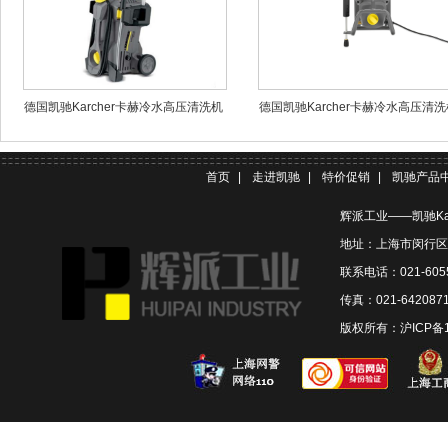
德国凯驰Karcher卡赫冷水高压清洗机
德国凯驰Karcher卡赫冷水高压清洗
HD5/11P
HD 5/11 Cage
首页
|
走进凯驰
|
特价促销
|
凯驰产品
辉派工业——凯驰Ka
地址：上海市闵行区联
联系电话：021-6055
传真：021-642087
版权所有：
沪ICP备1