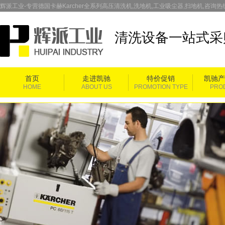
辉派工业-专营德国卡赫Karcher全系列高压清洗机,洗地机,工业吸尘器,扫地机,咨询热线：
清洗设备一站式采
首页
走进凯驰
特价促销
凯驰产
HOME
ABOUT US
PROMOTION TYPE
PRO