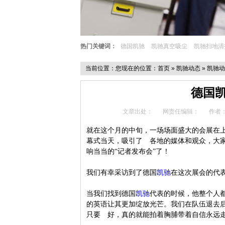
热门关键词：
德国凯驰
凯驰真空吸尘
凯驰扫地清
当前位置：您现在的位置：
首页
»
凯驰动态
»
凯驰动
德国
文章出处：
网责任编辑：
作者
就在这个月的中旬，一场场面盛大的会展在上
幕式当天，吸引了 各地的媒体和观众，大
响当当的“记者发布会”了！
我们有幸采访到了德国
凯驰
在这次展会的代
当我们找到
德国
凯驰
代表的时候，他整个人
的英语让其更加绽放光芒。我们在队伍退去
只要 好，真的就能拍着胸脯带着自信永远