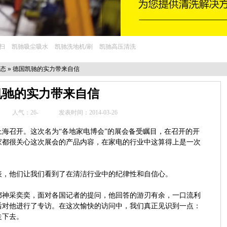
扫
凯驰吸尘吸水
凯驰洗地机/刷
凯驰高压清洗
态
» 德国凯驰的实力带来自信
凯驰的实力带来自信
：
人气：26
-
发表时间：2014-03-26
海召开。这次名为“各地家电博会”的展会备受瞩目，在召开的开
家都很关心这次展会的产品内容，在家电的行业中这算得上是一次
表，他们让我们看到了在清洁行业中的纪律性和自信心。
都神采奕奕，面对各国记者的提问，他回答的游刃有余，一口流利
后对他进行了专访。在这次愉快的访问中，我们真正见识到一点：
走下去。