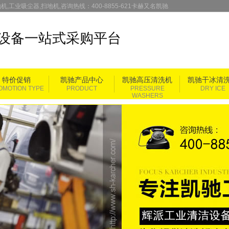
机,工业吸尘器,扫地机,咨询热线：400-8855-621卡赫又名凯驰
设备一站式采购平台
特价促销
凯驰产品中心
凯驰高压清洗机
凯驰干冰清
OMOTION TYPE
PRODUCT
PRESSURE
DRY ICE
WASHERS