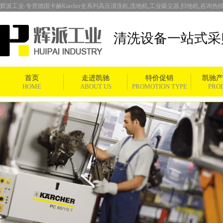
辉派工业-专营德国卡赫Karcher全系列高压清洗机,洗地机,工业吸尘器,扫地机,咨询热线：4
清洗设备一站式采
首页
走进凯驰
特价促销
凯驰产
HOME
ABOUT US
PROMOTION TYPE
PRO