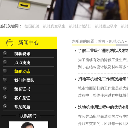
热门关键词：
德国凯驰
凯驰真空吸尘
凯驰扫地清扫
凯驰吸尘吸水
凯驰
您现在的位置：
首页
»
凯驰动态
»
新闻中心
了解工业吸尘器机构以及材
凯驰资讯
为了能够有效的降低工业生产
点点滴滴
到，在结构设计以及材料等多
凯驰动态
扫地车机械化工作情况如何
我们的团队
城市地面清扫的工作量是很大
荣誉证书
过程中，整体使用过程中机械
客户见证
常见问题
洗地机使用过程中的优势有
在公共场所地面清洁的过程中
是非常突出的，所以每一位朋