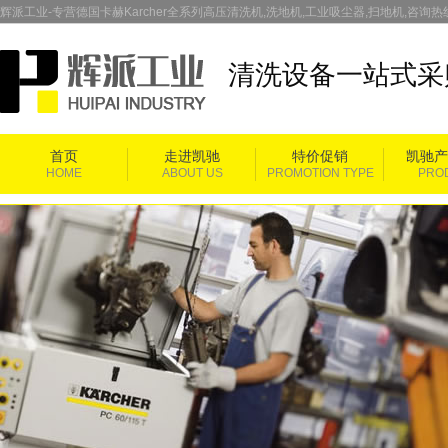
辉派工业-专营德国卡赫Karcher全系列高压清洗机,洗地机,工业吸尘器,扫地机,咨询热线：
清洗设备一站式采
首页
走进凯驰
特价促销
凯驰产
HOME
ABOUT US
PROMOTION TYPE
PRO