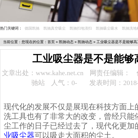
热门关键词：
德国凯驰
凯驰真空吸尘
凯驰扫地清扫
凯驰吸尘吸水
凯驰洗地
当前位置：您现在的位置：
首页
»
凯驰动态
»
凯驰动态
» 工业吸尘器是不是能够高
工业吸尘器是不是能够
文章出处：www.kahe.net.cn
网责任编辑：
驰站
人气：0
-
发表时间：2018-1
现代化的发展不仅是展现在科技方面上
洗工具也有了非常大的改变，曾经只能
尘工作的日子已经过去了，现代化更加
业吸尘器
可以吸走大面积的尘土。