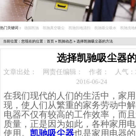
热门关键词：
德国凯驰
凯驰真空吸尘
凯驰扫地清扫
凯驰吸尘吸水
凯驰洗地
当前位置：您现在的位置：
首页
»
凯驰动态
» 选择凯驰吸尘器的方法
选择凯驰吸尘器
文章出处：
网责任编辑：
作者：
人气：
2016-06-24
在我们现代的人们的生活中，家用
现，使人们从繁重的家务劳动中解
电器不仅有较高的工作效率，而且
质量，正是因为如此，各种家用电
使用。
凯驰吸尘器
也是家用电器的