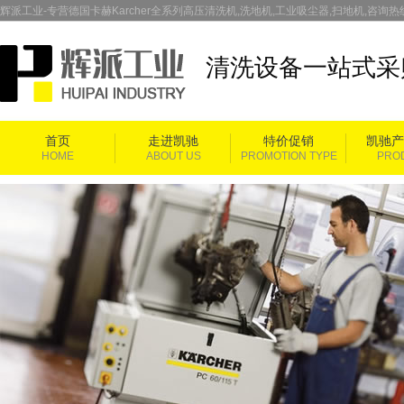
辉派工业-专营德国卡赫Karcher全系列高压清洗机,洗地机,工业吸尘器,扫地机,咨询热线：
清洗设备一站式采
首页
走进凯驰
特价促销
凯驰产
HOME
ABOUT US
PROMOTION TYPE
PRO