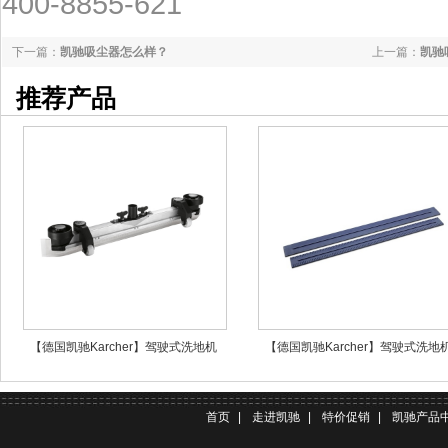
400-8855-621
下一篇：
凯驰吸尘器怎么样？
上一篇：
凯驰
推荐产品
【德国凯驰Karcher】驾驶式洗地机
【德国凯驰Karcher】驾驶式洗地
B90R吸水扒完整
B90R吸水胶条 标准灰色
首页
|
走进凯驰
|
特价促销
|
凯驰产品