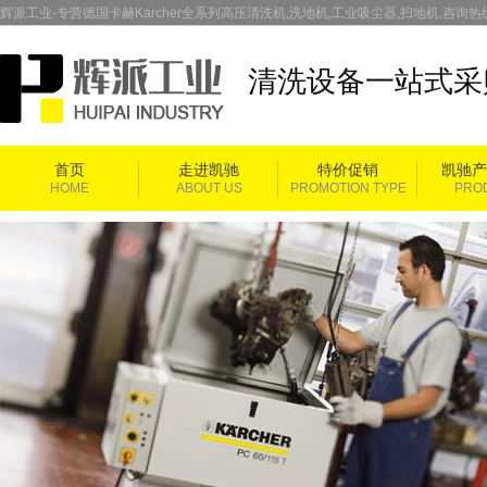
辉派工业-专营德国卡赫Karcher全系列高压清洗机,洗地机,工业吸尘器,扫地机,咨询热线：
清洗设备一站式采
首页
走进凯驰
特价促销
凯驰产
HOME
ABOUT US
PROMOTION TYPE
PRO