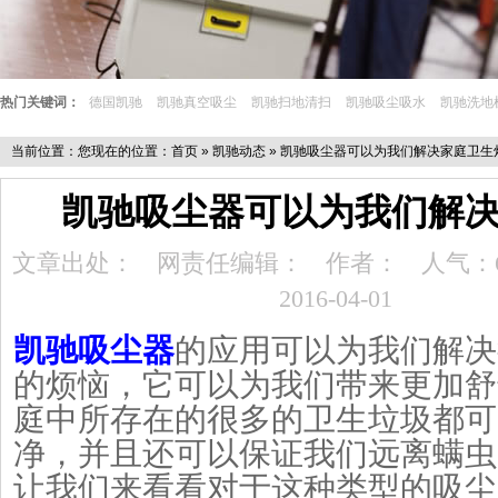
热门关键词：
德国凯驰
凯驰真空吸尘
凯驰扫地清扫
凯驰吸尘吸水
凯驰洗地
当前位置：您现在的位置：
首页
»
凯驰动态
» 凯驰吸尘器可以为我们解决家庭卫生
凯驰吸尘器可以为我们解
文章出处：
网责任编辑：
作者：
人气：
2016-04-01
凯驰吸尘器
的应用可以为我们解决
的烦恼，它可以为我们带来更加舒
庭中所存在的很多的卫生垃圾都可
净，并且还可以保证我们远离螨虫
让我们来看看对于这种类型的吸尘