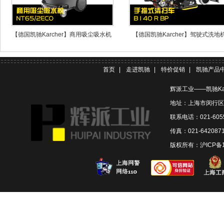
【德国凯驰Karcher】商用吸尘吸水机
【德国凯驰Karcher】驾驶式洗地
NT65/2ECO
B140RBp
首页
|
走进凯驰
|
特价促销
|
凯驰产品
辉派工业——凯驰Ka
地址：上海市闵行区联
联系电话：021-6055
传真：021-642087
版权所有：
沪ICP备1